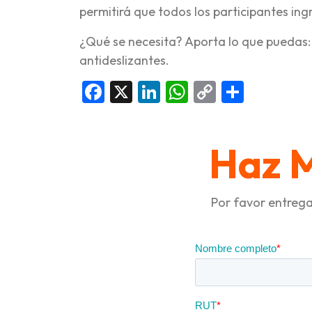
permitirá que todos los participantes i
¿Qué se necesita? Aporta lo que puedas
antideslizantes.
Facebook
X
LinkedIn
WhatsApp
Copy
Compar
Link
Haz 
Por favor entrega