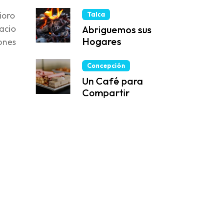
ioro
Talca
pacio
Abriguemos sus
Hogares
iones
Concepción
Un Café para
Compartir