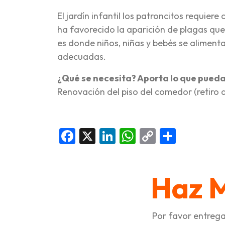
El jardín infantil los patroncitos requie
ha favorecido la aparición de plagas que
es donde niños, niñas y bebés se aliment
adecuadas.
¿Qué se necesita? Aporta lo que pueda
Renovación del piso del comedor (retiro d
Facebook
X
LinkedIn
WhatsApp
Copy
Compar
Link
Haz 
Por favor entrega