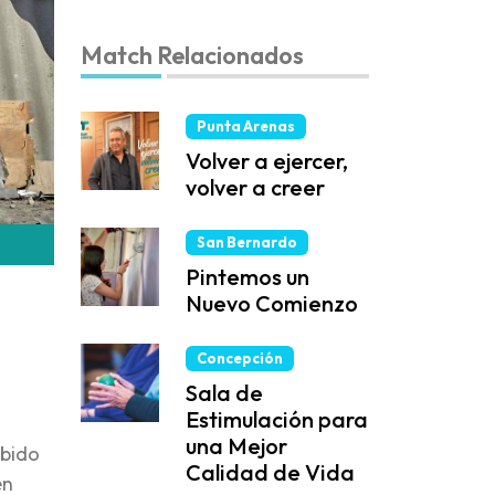
Match Relacionados
Punta Arenas
Volver a ejercer,
volver a creer
San Bernardo
Pintemos un
Nuevo Comienzo
Concepción
Sala de
Estimulación para
una Mejor
ebido
Calidad de Vida
en