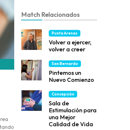
Match Relacionados
Punta Arenas
Volver a ejercer,
volver a creer
San Bernardo
Pintemos un
Nuevo Comienzo
Concepción
Sala de
Estimulación para
una Mejor
area
Calidad de Vida
ctando