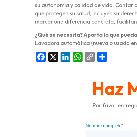
su autonomía y calidad de vida. Contar 
que protegen su salud, incluyen su derec
marcar una diferencia concreta, facilita
¿Qué se necesita? Aporta lo que pueda
Lavadora automática (nueva o usada en b
Facebook
X
LinkedIn
WhatsApp
Copy
Compar
Link
Haz 
Por favor entrega