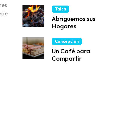
nes
Talca
uede
Abriguemos sus
Hogares
Concepción
Un Café para
Compartir