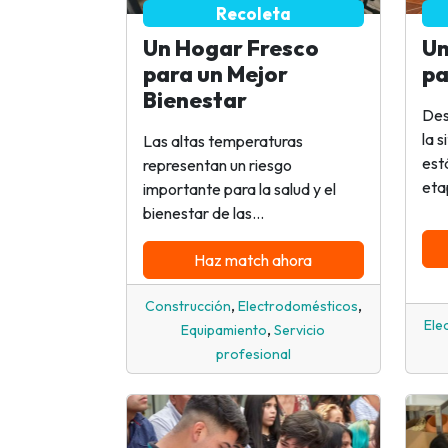
Recoleta
Un Hogar Fresco
Un
para un Mejor
pa
Bienestar
Des
la 
Las altas temperaturas
est
representan un riesgo
eta
importante para la salud y el
bienestar de las...
Haz match ahora
,
,
Construcción
Electrodomésticos
Ele
,
Equipamiento
Servicio
profesional