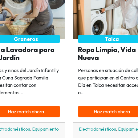
Graneros
Talca
a Lavadora para
Ropa Limpia, Vida
 Jardín
Nueva
s y niñas del Jardín Infantil y
Personas en situación de cal
a Cuna Sagrada Familia
que participan en el Centro 
esitan contar con
Día en Talca necesitan acce
lementos...
a...
Haz match ahora
Haz match ahora
,
,
ctrodomésticos
Equipamiento
Electrodomésticos
Equipami