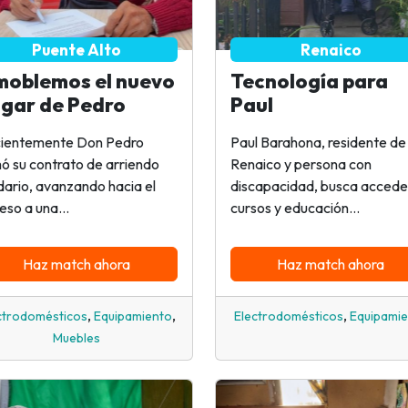
Puente Alto
Renaico
oblemos el nuevo
Tecnología para
gar de Pedro
Paul
ientemente Don Pedro
Paul Barahona, residente de
mó su contrato de arriendo
Renaico y persona con
idario, avanzando hacia el
discapacidad, busca accede
eso a una...
cursos y educación...
Haz match ahora
Haz match ahora
,
,
,
ctrodomésticos
Equipamiento
Electrodomésticos
Equipami
Muebles