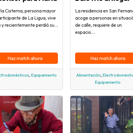
ía Cisterna, persona mayor
La residencia en San Ferna
articipante de La Ligua, vive
acoge a personas en situaci
a y recientemente perdió su...
de calle, requiere de un
espacio...
Haz match ahora
Haz match ahora
,
,
ctrodomésticos
Equipamiento
Alimentación
Electrodomésti
Equipamiento