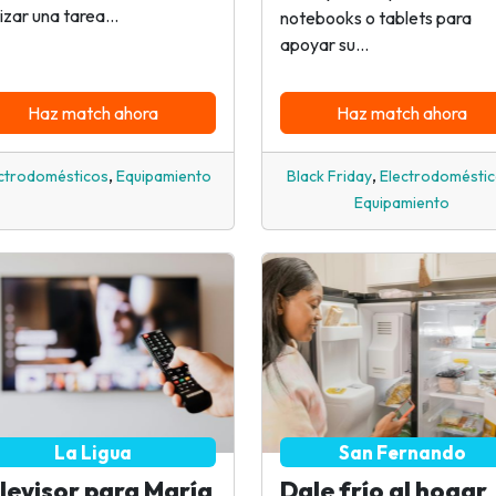
izar una tarea...
notebooks o tablets para
apoyar su...
Haz match ahora
Haz match ahora
,
,
ctrodomésticos
Equipamiento
Black Friday
Electrodomésti
Equipamiento
La Ligua
San Fernando
levisor para María
Dale frío al hogar