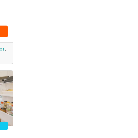
,
cos