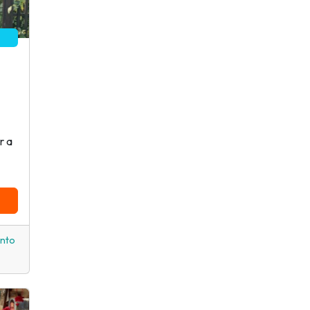
r a
ento