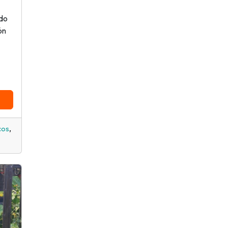
ndo
ón
,
cos