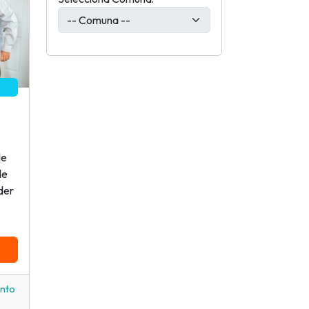
le
de
der
ento