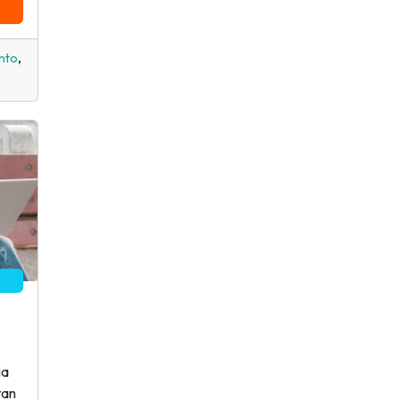
,
nto
ia
tan