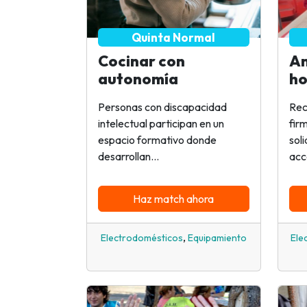
Quinta Normal
Cocinar con
Am
autonomía
ho
Personas con discapacidad
Rec
intelectual participan en un
fir
espacio formativo donde
sol
desarrollan...
acc
Haz match ahora
,
Electrodomésticos
Equipamiento
Ele