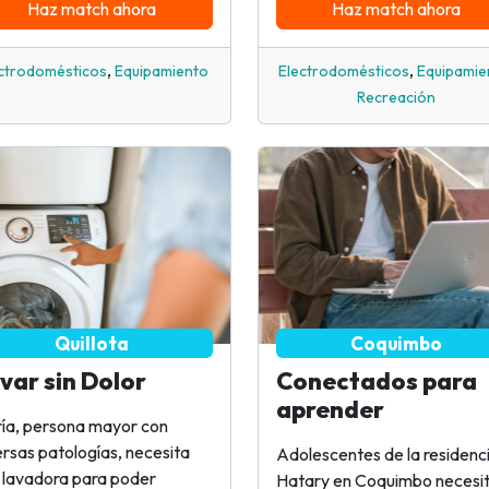
Haz match ahora
Haz match ahora
,
,
ctrodomésticos
Equipamiento
Electrodomésticos
Equipamie
Recreación
Quillota
Coquimbo
var sin Dolor
Conectados para
aprender
ía, persona mayor con
ersas patologías, necesita
Adolescentes de la residenc
 lavadora para poder
Hatary en Coquimbo necesi