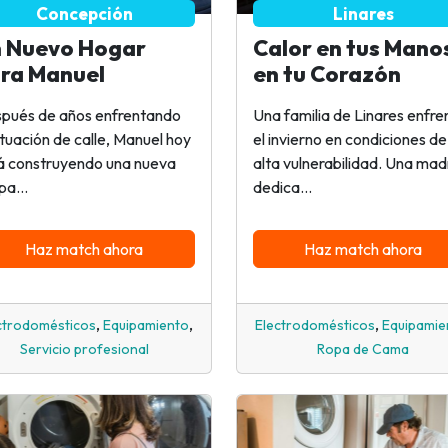
Concepción
Linares
 Nuevo Hogar
Calor en tus Mano
ra Manuel
en tu Corazón
pués de años enfrentando
Una familia de Linares enfre
situación de calle, Manuel hoy
el invierno en condiciones de
á construyendo una nueva
alta vulnerabilidad. Una mad
pa...
dedica...
Haz match ahora
Haz match ahora
,
,
,
ctrodomésticos
Equipamiento
Electrodomésticos
Equipamie
Servicio profesional
Ropa de Cama