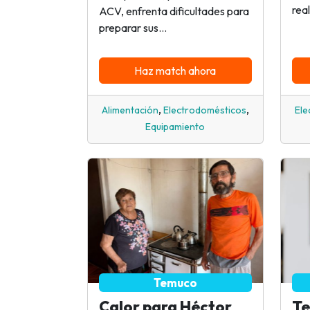
real
ACV, enfrenta dificultades para
preparar sus...
Haz match ahora
,
,
Alimentación
Electrodomésticos
Ele
Equipamiento
Temuco
Calor para Héctor
Te