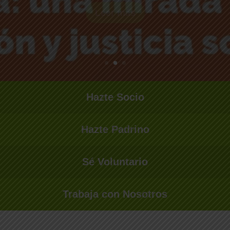
Hazte Socio
Hazte Padrino
Sé Voluntario
Trabaja con Nosotros