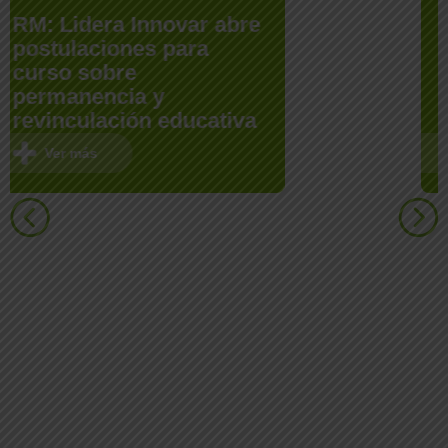
Manuel Alcaíno:
«Abandonar la escuela,
abre una ventana de
riesgo inmediata»
Ver más