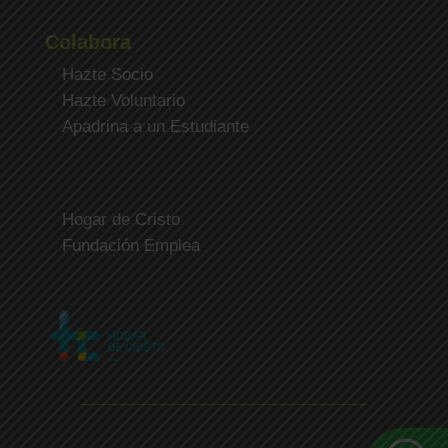
Colabora
Hazte Socio
Hazte Voluntario
Apadrina a un Estudiante
Hogar de Cristo
Fundación Emplea