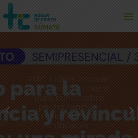
RM: Lidera Innovar
abre postulaciones
para curso sobre
permanencia y
revinculación
educativa
Leer más