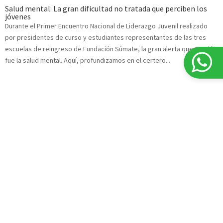
Salud mental: La gran dificultad no tratada que perciben los
jóvenes
Durante el Primer Encuentro Nacional de Liderazgo Juvenil realizado
por presidentes de curso y estudiantes representantes de las tres
escuelas de reingreso de Fundación Súmate, la gran alerta que surgió
fue la salud mental. Aquí, profundizamos en el certero...
RM: Lidera Innovar abre postulaciones para curso sobre
permanencia y revinculación educativa
Dirigido a líderes y profesionales de la educación, el curso gratuito de
32 horas comenzará el 31 de julio en modalidad semipresencial y
entregará herramientas para fortalecer la permanencia y revinculación