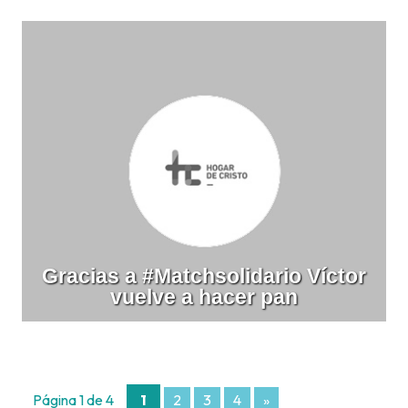
Gracias a #Matchsolidario Víctor
vuelve a hacer pan
Página 1 de 4
1
2
3
4
»