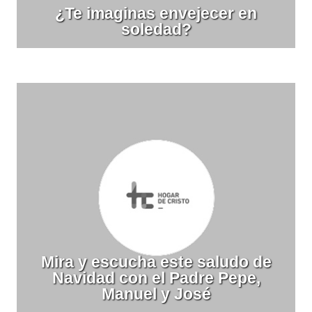
¿Te imaginas envejecer en
soledad?
Mira y escucha este saludo de
Navidad con el Padre Pepe,
Manuel y José