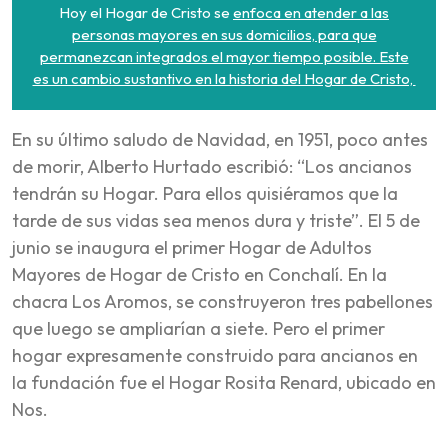
Hoy el Hogar de Cristo se
enfoca en atender a las
personas mayores en sus domicilios, para que
permanezcan integrados el mayor tiempo posible. Este
es un cambio sustantivo en la historia del Hogar de Cristo,
En su último saludo de Navidad, en 1951, poco antes
de morir, Alberto Hurtado escribió: “Los ancianos
tendrán su Hogar. Para ellos quisiéramos que la
tarde de sus vidas sea menos dura y triste”. El 5 de
junio se inaugura el primer Hogar de Adultos
Mayores de Hogar de Cristo en Conchalí. En la
chacra Los Aromos, se construyeron tres pabellones
que luego se ampliarían a siete. Pero el primer
hogar expresamente construido para ancianos en
la fundación fue el Hogar Rosita Renard, ubicado en
Nos.