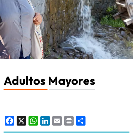
Adultos Mayores
Facebook
X
WhatsApp
LinkedIn
Email
Print
Share