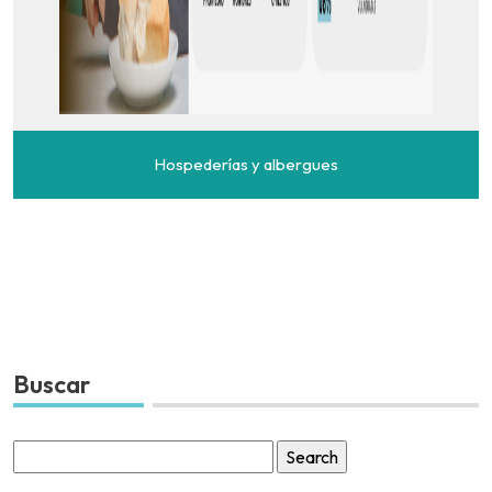
Hospederías y albergues
Buscar
Search
for: