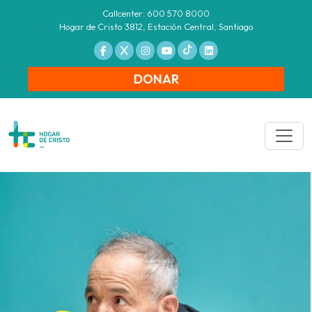
Callcenter: 600 570 8000
Hogar de Cristo 3812, Estación Central, Santiago
DONAR