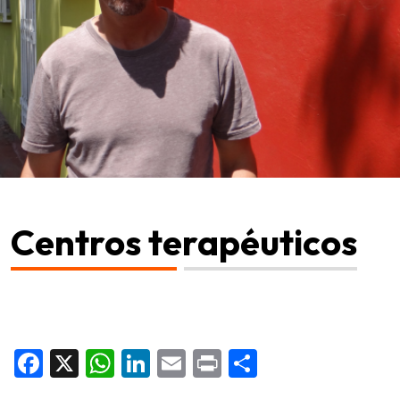
Centros terapéuticos
Facebook
X
WhatsApp
LinkedIn
Email
Print
Share