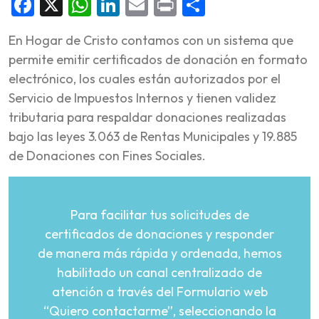
Facebook
X
WhatsApp
LinkedIn
Email
Print
Share
En Hogar de Cristo contamos con un sistema que
permite emitir certificados de donación en formato
electrónico, los cuales están autorizados por el
Servicio de Impuestos Internos y tienen validez
tributaria para respaldar donaciones realizadas
bajo las leyes 3.063 de Rentas Municipales y 19.885
de Donaciones con Fines Sociales.
Para facilitar tus solicitudes de
certificados de donaciones y responder
de manera más rápida y ordenada, hemos
habilitado un canal centralizado de
atención a través del Formulario web
“Quiero contactarme”, seleccionando la