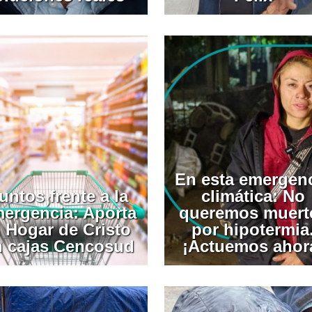
En esta emergen
untos frente a la
climática: No
ergencia: Aporta
queremos muert
l Hogar de Cristo
por hipotermia
n cajas Cencosud
¡Actuemos ahor