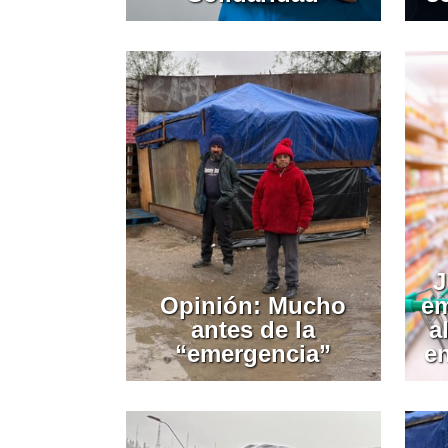
J
Opinión: Mucho
em
antes de la
a
“emergencia”
e