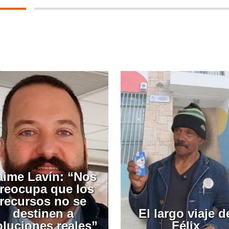
aime Lavín: “Nos
reocupa que los
recursos no se
destinen a
El largo viaje d
oluciones reales”
Félix