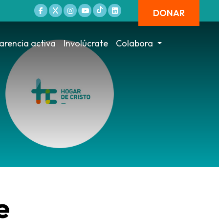
DONAR
arencia activa
Involúcrate
Colabora
e