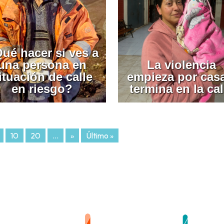
ué hacer si ves a
una persona en
La violencia
ituación de calle
empieza por cas
en riesgo?
termina en la cal
10
20
...
»
Último »