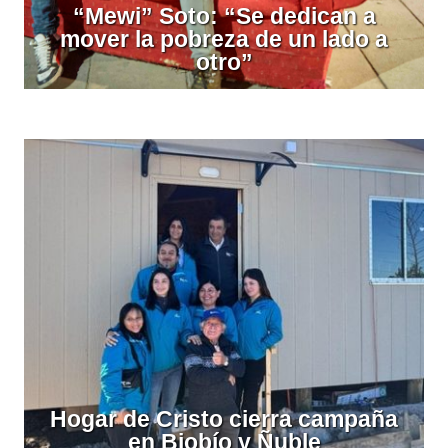
“Mewi” Soto: “Se dedican a
mover la pobreza de un lado a
otro”
Hogar de Cristo cierra campaña
en Biobío y Ñuble