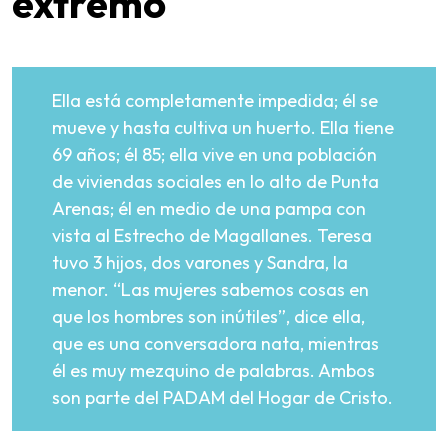
extremo
Ella está completamente impedida; él se
mueve y hasta cultiva un huerto. Ella tiene
69 años; él 85; ella vive en una población
de viviendas sociales en lo alto de Punta
Arenas; él en medio de una pampa con
vista al Estrecho de Magallanes. Teresa
tuvo 3 hijos, dos varones y Sandra, la
menor. “Las mujeres sabemos cosas en
que los hombres son inútiles”, dice ella,
que es una conversadora nata, mientras
él es muy mezquino de palabras. Ambos
son parte del PADAM del Hogar de Cristo.