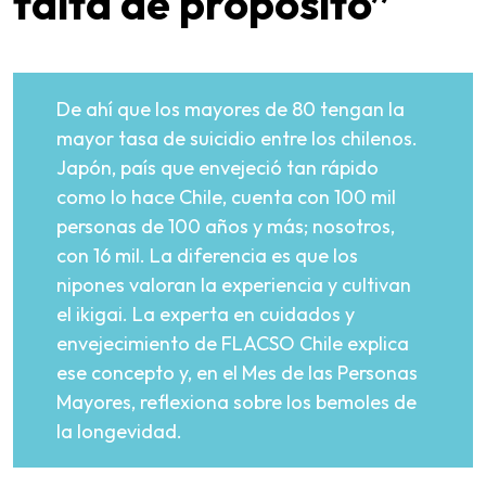
falta de propósito”
De ahí que los mayores de 80 tengan la
mayor tasa de suicidio entre los chilenos.
Japón, país que envejeció tan rápido
como lo hace Chile, cuenta con 100 mil
personas de 100 años y más; nosotros,
con 16 mil. La diferencia es que los
nipones valoran la experiencia y cultivan
el ikigai. La experta en cuidados y
envejecimiento de FLACSO Chile explica
ese concepto y, en el Mes de las Personas
Mayores, reflexiona sobre los bemoles de
la longevidad.