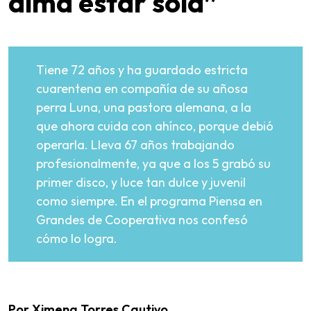
alma estar sola”
Tiene 72 años y ha guardado estricta
cuarentena en compañía de su añosa
perra Luna, una pastora alemana, a la
que ahora cuida con ahínco, porque debió
operarla. Lleva 67 años trabajando
profesionalmente, ya que a los 5 grabó su
primer disco, y luce tan dulce y juvenil
como siempre. En el programa Piensa en
Grandes de Cooperativa nos confesó
cómo lo logra.
Por Ximena Torres Cautivo