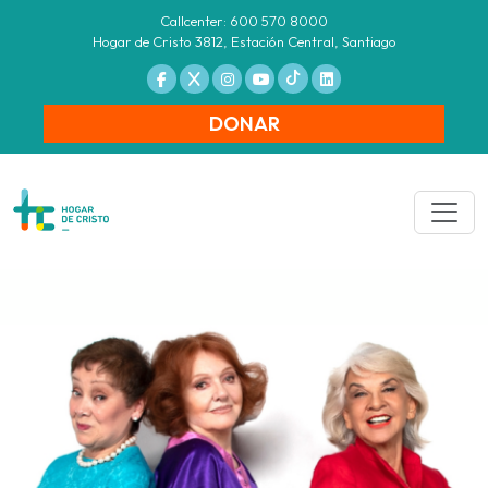
Callcenter: 600 570 8000
Hogar de Cristo 3812, Estación Central, Santiago
DONAR