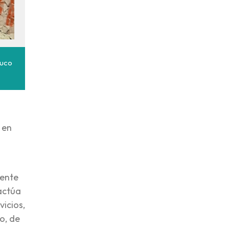
auco
 en
gente
 actúa
vicios,
o, de