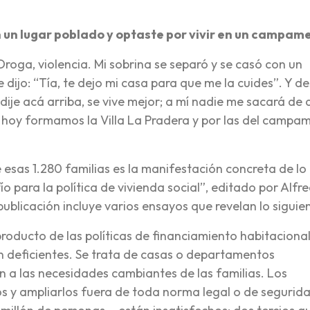
 un lugar poblado y optaste por vivir en un campam
roga, violencia. Mi sobrina se separó y se casó con un
 dijo: “Tía, te dejo mi casa para que me la cuides”. Y d
 dije acá arriba, se vive mejor; a mí nadie me sacará de 
e hoy formamos la Villa La Pradera y por las del campa
esas 1.280 familias es la manifestación concreta de lo
ío para la política de vivienda social”, editado por Alfr
blicación incluye varios ensayos que revelan lo siguien
producto de las políticas de financiamiento habitaciona
n deficientes. Se trata de casas o departamentos
 a las necesidades cambiantes de las familias. Los
os y ampliarlos fuera de toda norma legal o de segurid