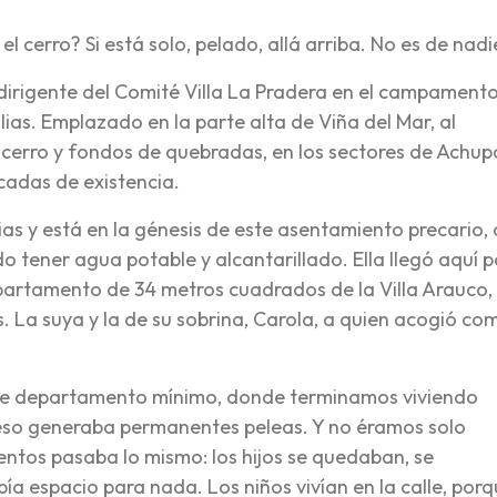
l cerro? Si está solo, pelado, allá arriba. No es de nadi
, dirigente del Comité Villa La Pradera en el campament
ias. Emplazado en la parte alta de Viña del Mar, al
 cerro y fondos de quebradas, en los sectores de Achupa
cadas de existencia.
lias y está en la génesis de este asentamiento precario,
do tener agua potable y alcantarillado. Ella llegó aquí 
epartamento de 34 metros cuadrados de la Villa Arauco,
. La suya y la de su sobrina, Carola, a quien acogió co
r ese departamento mínimo, donde terminamos viviendo
 eso generaba permanentes peleas. Y no éramos solo
ntos pasaba lo mismo: los hijos se quedaban, se
ía espacio para nada. Los niños vivían en la calle, por