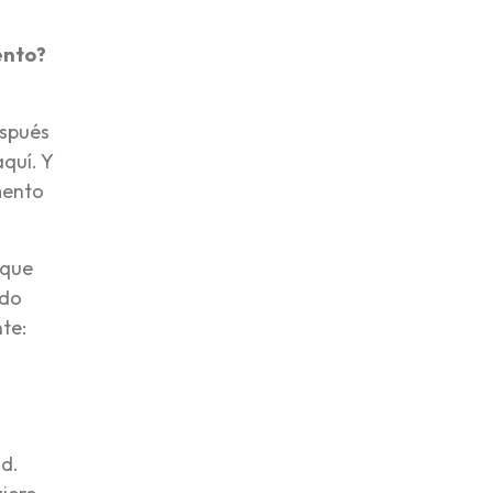
ento?
espués
aquí. Y
mento
 que
edo
te:
l
ad.