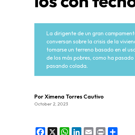
los con tech
La dirigente de un gran campamento
conversan sobre la crisis de la vivie
tomarse un terreno basado en el uso 
de los más pobres, como ha pasado 
pasando colada.
Por Ximena Torres Cautivo
October 2, 2023
Facebook
X
WhatsApp
LinkedIn
Email
Print
Sha