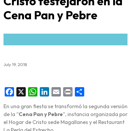
Cristo festejaron en la
Cena Pan y Pebre
July 19, 2018
Facebook
X
WhatsApp
LinkedIn
Email
Print
Share
En una gran fiesta se transformó la segunda versión
de la “
Cena Pan y Pebre
”, instancia organizada por
el Hogar de Cristo sede Magallanes y el Restaurant
La Perla del Estrecho.