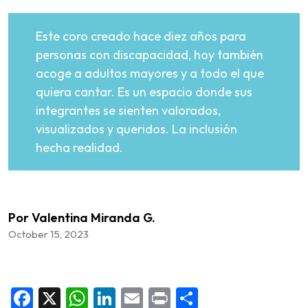
Este coro creado hace diez años para
personas con discapacidad, hoy también
acoge a adultos mayores y a todo el que
quiera cantar. Es un espacio donde sus
integrantes se sienten valorados,
visualizados y queridos. La inclusión
hecha realidad.
Por Valentina Miranda G.
October 15, 2023
Facebook
X
WhatsApp
LinkedIn
Email
Print
Share