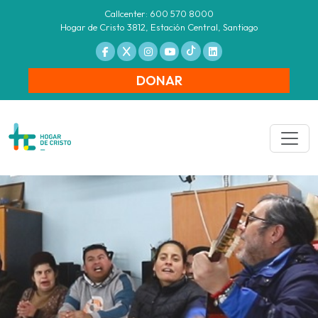
Callcenter: 600 570 8000
Hogar de Cristo 3812, Estación Central, Santiago
DONAR