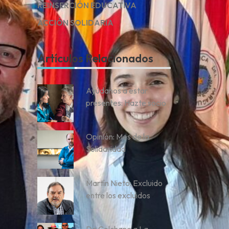
REINSERCIÓN EDUCATIVA
ACCIÓN SOLIDARIA
Artículos Relacionados
Ayúdanos a estar
presentes: Hazte socio
Opinión: Mes de la
Solidaridad
Martín Nieto: Excluido
entre los excluidos