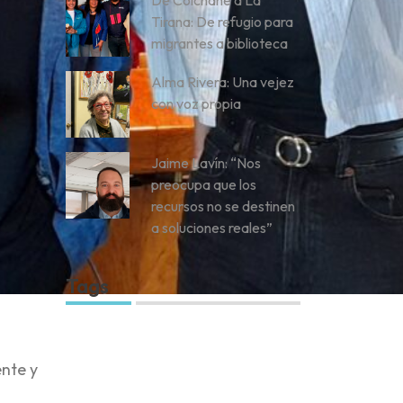
De Colchane a La
Tirana: De refugio para
migrantes a biblioteca
Alma Rivera: Una vejez
con voz propia
Jaime Lavín: “Nos
preocupa que los
recursos no se destinen
a soluciones reales”
Tags
ente y