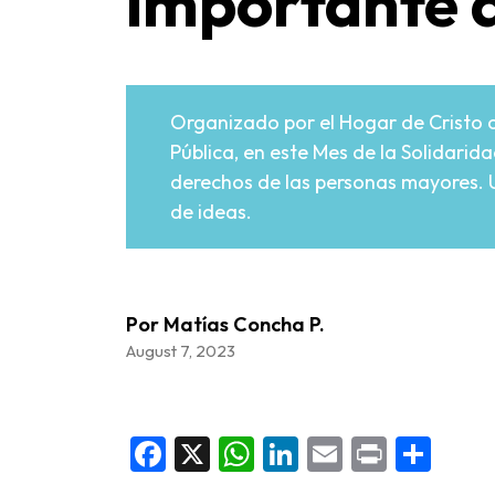
importante d
Organizado por el Hogar de Cristo c
Pública, en este Mes de la Solidarid
derechos de las personas mayores. Un
de ideas.
Por Matías Concha P.
August 7, 2023
Facebook
X
WhatsApp
LinkedIn
Email
Print
Sha