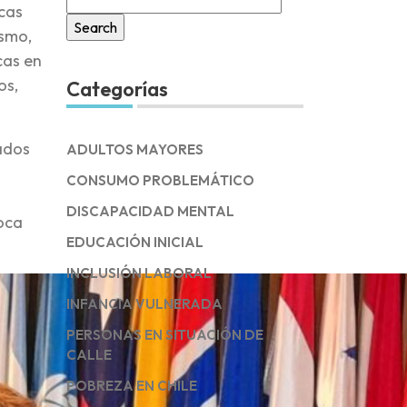
icas
for:
ismo,
cas en
os,
Categorías
cados
ADULTOS MAYORES
CONSUMO PROBLEMÁTICO
DISCAPACIDAD MENTAL
Roca
EDUCACIÓN INICIAL
INCLUSIÓN LABORAL
INFANCIA VULNERADA
PERSONAS EN SITUACIÓN DE
CALLE
POBREZA EN CHILE