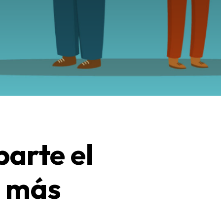
parte el
r más