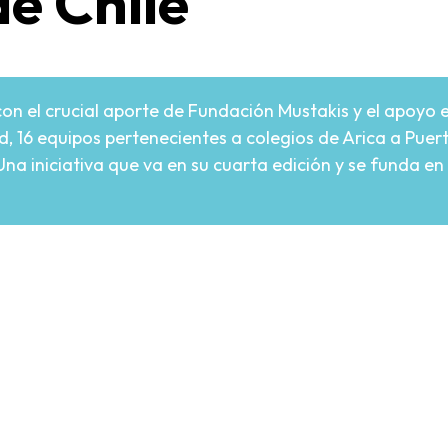
e Chile
on el crucial aporte de Fundación Mustakis y el apoyo 
ad, 16 equipos pertenecientes a colegios de Arica a Puer
a iniciativa que va en su cuarta edición y se funda en e
re