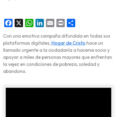
Facebook
X
WhatsApp
LinkedIn
Email
Print
Share
Con una emotiva campaña difundida en todas sus
plataformas digitales,
Hogar de Cristo
hace un
llamado urgente a la ciudadanía a hacerse socio y
apoyar a miles de personas mayores que enfrentan
la vejez en condiciones de pobreza, soledad y
abandono.