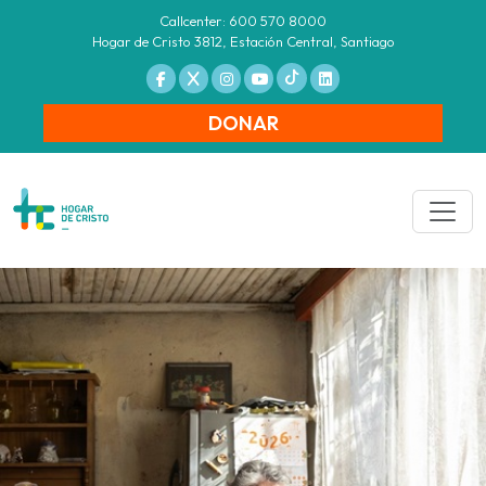
Callcenter: 600 570 8000
Hogar de Cristo 3812, Estación Central, Santiago
DONAR