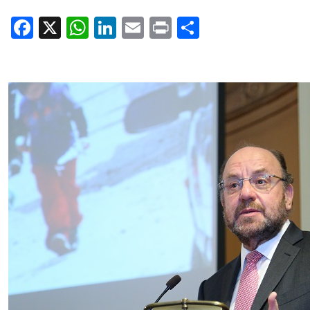
Facebook
X
WhatsApp
LinkedIn
Email
Print
Share