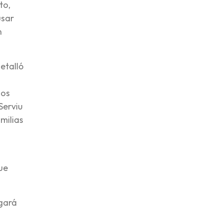
to,
usar
n
detalló
dos
Serviu
milias
ue
rgará