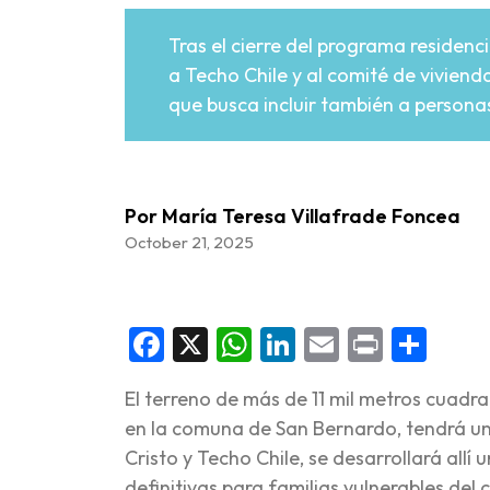
Tras el cierre del programa residenc
a Techo Chile y al comité de viviend
que busca incluir también a personas
Por María Teresa Villafrade Foncea
October 21, 2025
Facebook
X
WhatsApp
LinkedIn
Email
Print
Sha
El terreno de más de 11 mil metros cuadr
en la comuna de San Bernardo, tendrá un
Cristo y Techo Chile, se desarrollará allí
definitivas para familias vulnerables de