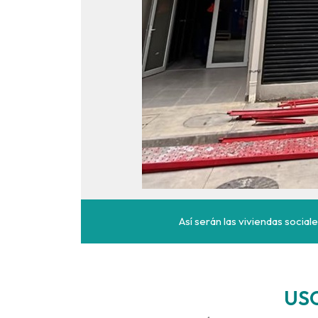
Así serán las viviendas social
US