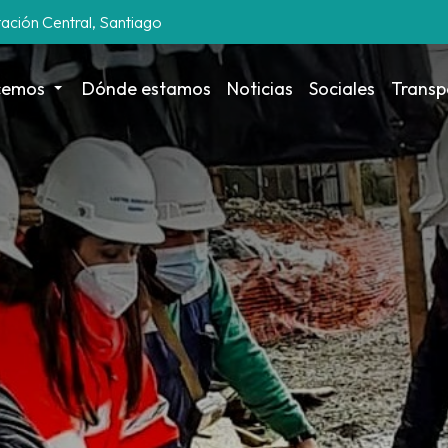
tación Central, Santiago
cemos
Dónde estamos
Noticias
Sociales
Transp