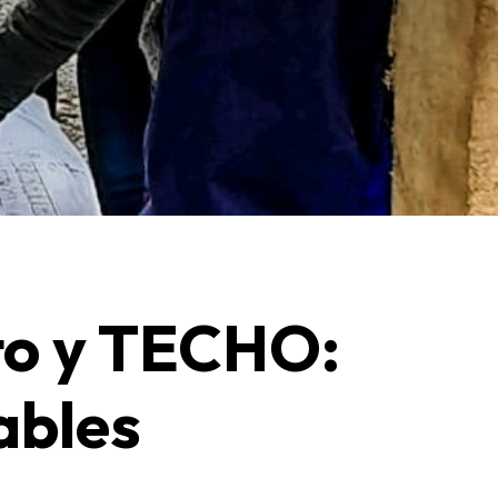
to y TECHO:
ables