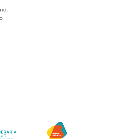
gna,
mo