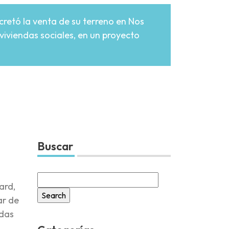
cretó la venta de su terreno en Nos
viviendas sociales, en un proyecto
Buscar
Search
ard,
for:
ar de
ndas