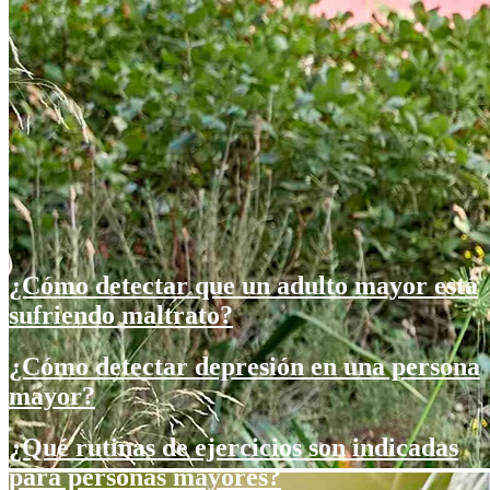
¿Cómo detectar que un adulto mayor está
sufriendo maltrato?
¿Cómo detectar depresión en una persona
mayor?
¿Qué rutinas de ejercicios son indicadas
para personas mayores?