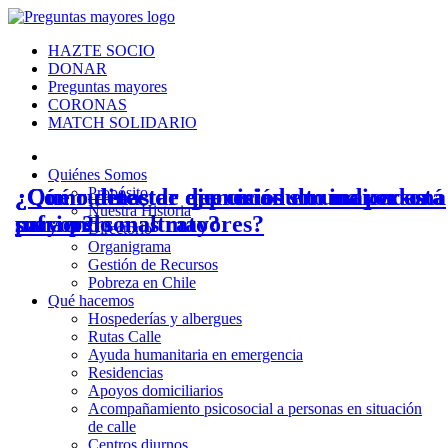
HAZTE SOCIO
DONAR
Preguntas mayores
CORONAS
MATCH SOLIDARIO
Quiénes Somos
¿Cómo detectar que un adulto mayor está
¿Cómo detectar depresión en una persona
¿Qué rutinas de ejercicios son indicadas
Propósito
Nuestra Historia
sufriendo maltrato?
mayor?
para personas mayores?
Directorio
Organigrama
Gestión de Recursos
Pobreza en Chile
Qué hacemos
Hospederías y albergues
Rutas Calle
Ayuda humanitaria en emergencia
Residencias
Apoyos domiciliarios
Acompañamiento psicosocial a personas en situación
de calle
Centros diurnos