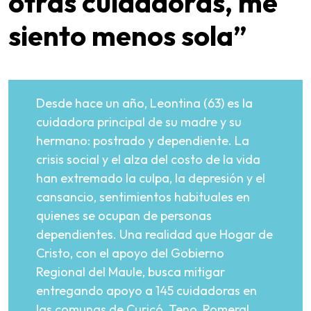
otras cuidadoras, me
siento menos sola”
Desde hace un año, Leontina (63) es la
cuidadora principal de su madre y su
hermano: postrado y dependiente. La
crisis social y el alza del costo de la vida
han extremado la culpa, la depresión y el
cansancio, sentimientos habituales en
quienes se ocupan de personas
dependientes. Una realidad que Hogar de
Cristo, con el apoyo del Gobierno
Regional del Maule, busca mitigar
entregando apoyo a 145 cuidadoras en
las comunas de Curicó, Teno, Romeral,