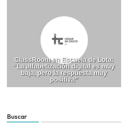
ClassRoom en Escuela de Lota:
“La alfabetización digital es muy
baja, pero la respuesta muy
positiva”
Buscar