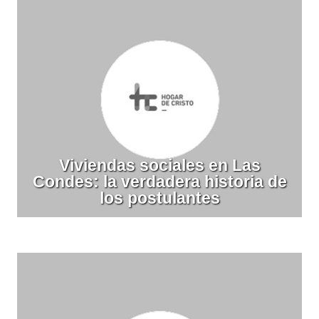
Viviendas sociales en Las
Condes: la verdadera historia de
los postulantes