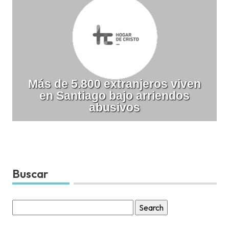
Más de 5.800 extranjeros viven
en Santiago bajo arriendos
abusivos
Buscar
Search
for: