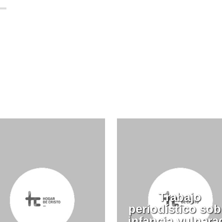
Trabajo
periodístico sob
infancia vulnera