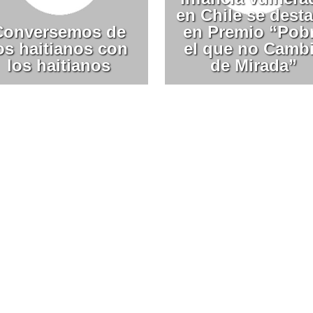
en Chile se dest
Conversemos de
en Premio “Pob
os haitianos con
el que no Camb
los haitianos
de Mirada”