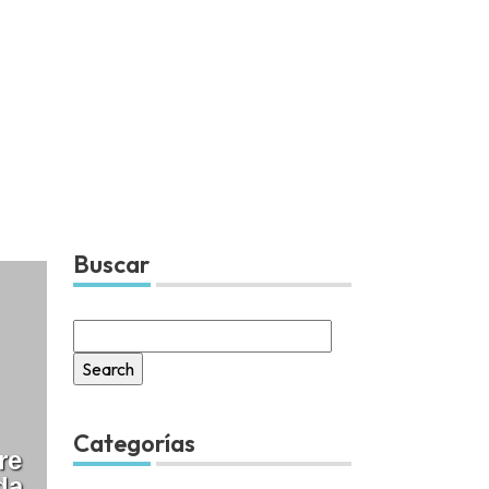
Buscar
Search
for:
Categorías
re
da