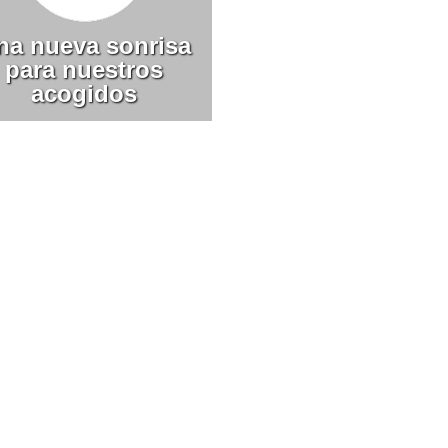
na nueva sonrisa
para nuestros
acogidos