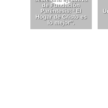
de Fundación
Paréntesis: “El
U
Hogar de Cristo es
lo mejor”.