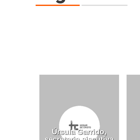
Úrsula Garrido,
secretaria ejecutiva