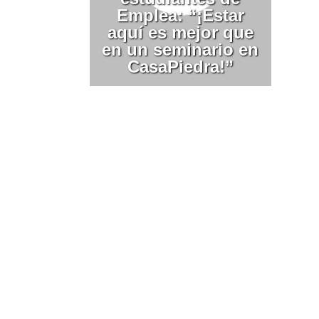
Emplea: “¡Estar
aquí es mejor que
en un seminario en
CasaPiedra!”