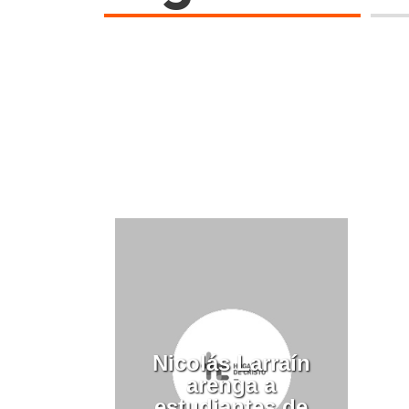
Nicolás Larraín
arenga a
estudiantes de