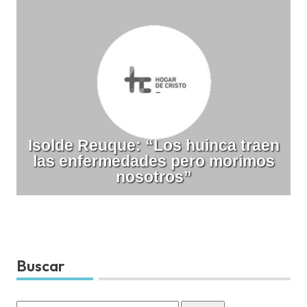
Isolde Reuque: “Los huinca traen
las enfermedades pero morimos
nosotros”
Buscar