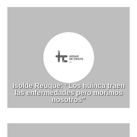
Isolde Reuque: “Los huinca traen
las enfermedades pero morimos
nosotros”