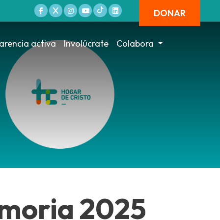
DONAR
arencia activa
Involúcrate
Colabora
emoria 2025