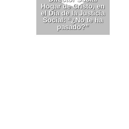
Hogar de Cristo, en
el Día de la Justicia
Social: “¿No te ha
pasado?”