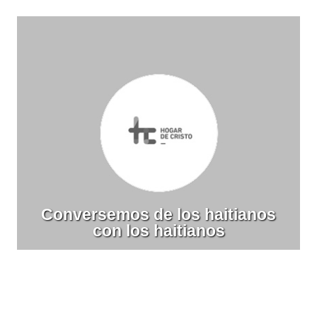
Conversemos de los haitianos
con los haitianos