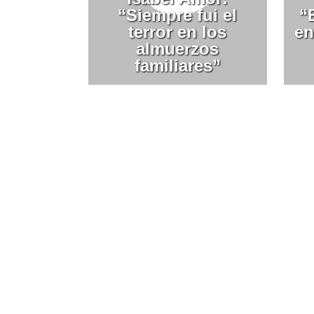
“Siempre fui el
“
terror en los
en
almuerzos
familiares”