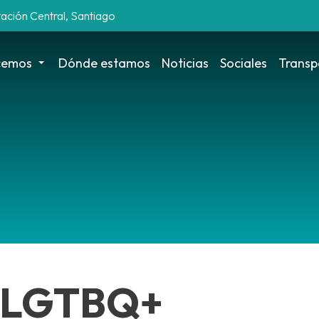
tación Central, Santiago
cemos
Dónde estamos
Noticias
Sociales
Transp
s LGTBQ+