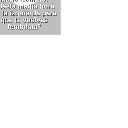
Basta media hora
 la izquierda para
que te vuelvas
feminista”