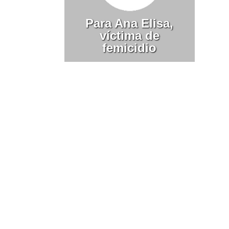
Para Ana Elisa,
víctima de
femicidio