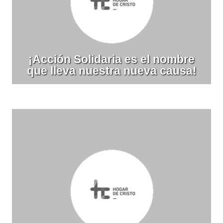
¡Acción Solidaria es el nombre
que lleva nuestra nueva causa!