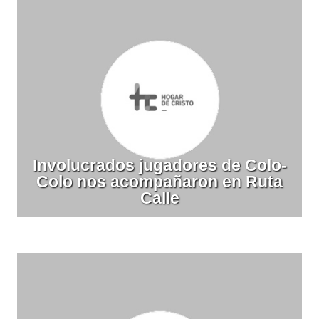
Involucrados jugadores de Colo-
Colo nos acompañaron en Ruta
Calle