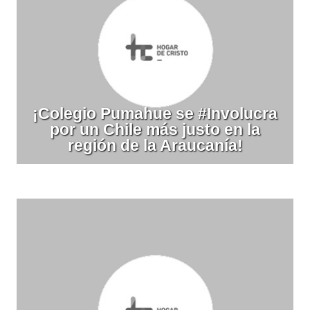
¡Colegio Pumahue se #Involucra
por un Chile más justo en la
región de la Araucanía!