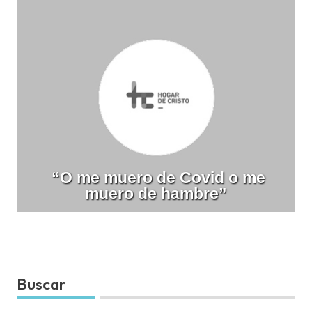
“O me muero de Covid o me
muero de hambre”
Buscar