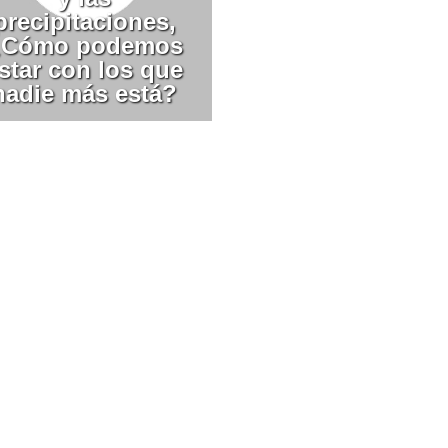
precipitaciones,
¿Cómo podemos
star con los que
nadie más está?