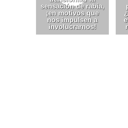
sensación de rabia,
¡en motivos que
nos impulsen a
e
involucrarnos!