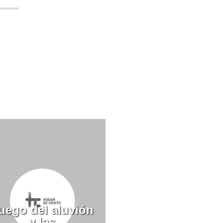
uego del aluvión
y las