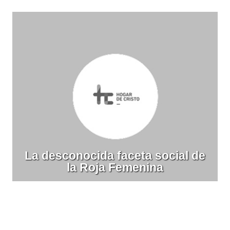
La desconocida faceta social de
la Roja Femenina