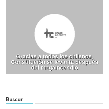
Gracias a todos los chilenos,
Constitución se levanta después
del megaincendio
Buscar