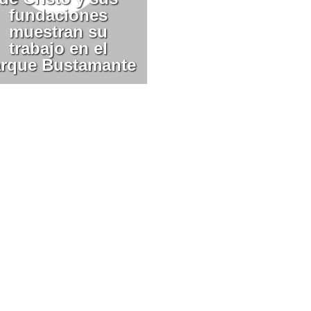
fundaciones
muestran su
trabajo en el
rque Bustamante