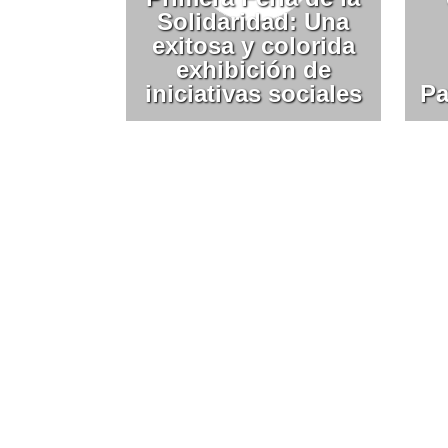
Solidaridad: Una
exitosa y colorida
exhibición de
iniciativas sociales
Pa