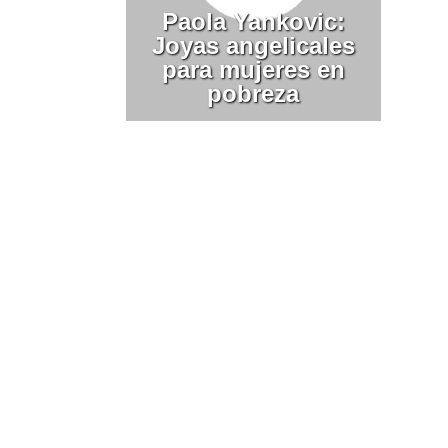
Paola Yankovic:
Joyas angelicales
para mujeres en
pobreza