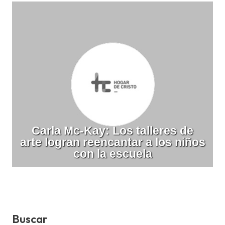
Carla Mc-Kay: Los talleres de
arte logran reencantar a los niños
con la escuela
Buscar