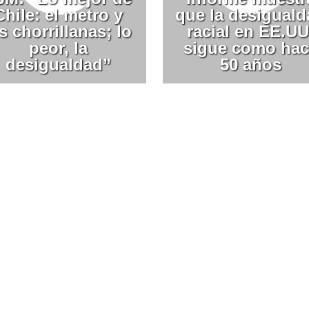
Chile: el metro y
que la desigual
s chorrillanas; lo
racial en EE.UU
peor, la
sigue como hac
desigualdad”
50 años