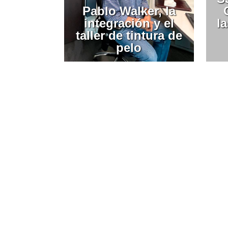
Pablo Walker, la
integración y el
la
taller de tintura de
pelo