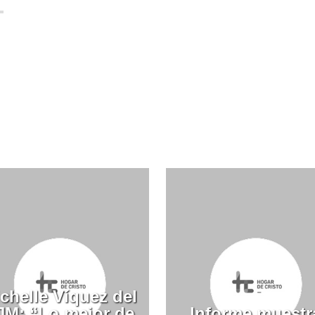
chelle Víquez del
JM: “Lo mejor de
Informe muestr