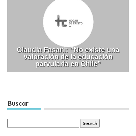
Claudia Fasani: “No existe una
valoración de la educación
parvularia en Chile”
Buscar
Search
for: