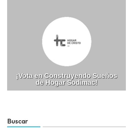
¡Vota en Construyendo Sueños
de Hogar Sodimac!
Buscar