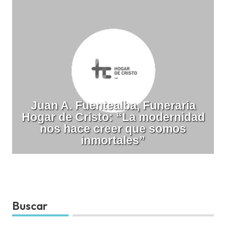
Juan A. Fuentealba, Funeraria
Hogar de Cristo: “La modernidad
nos hace creer que somos
inmortales”
Buscar